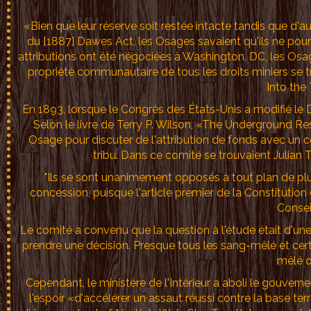
«Bien que leur réserve soit restée intacte tandis que d'aut
du [1887] Dawes Act, les Osages savaient qu'ils ne pourra
attributions ont été négociées à Washington, DC, les Osage
propriété communautaire de tous les droits miniers se tr
Into the 
En 1893, lorsque le Congrès des États-Unis a modifié le D
Selon le livre de Terry P. Wilson, «The Underground Re
Osage pour discuter de l'attribution de fonds avec un 
tribu. Dans ce comité se trouvaient Julian 
"Ils se sont unanimement opposés à tout plan de plu
concession, puisque l'article premier de la Constitutio
Conseil
Le comité a convenu que la question à l'étude était d'une 
prendre une décision. Presque tous les sang-mêlé et cert
mêlé o
Cependant, le ministère de l'Intérieur a aboli le gouve
l'espoir «d'accélérer un assaut réussi contre la base ter