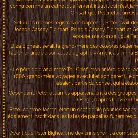
connu comme un catholique fervent instruit qui n'est jam
On sait que Peter était un Osa
Selon les mêmes registres de baptême, Peter avait deux 
Joseph Cassey Bigheart, Pelagie Cassey Bigheart et Geo
épouse, mais on sait que Pet
Eliza Bigheart serait la grand-mère des célèbres ballerin
Tall Chief tirée de son autobiographie «America's Prima Ba
p
«Le père de grand-mère Tall Chief, mon arrière-grand-pèr
1886, grand-mère voyagea avec lui et son parent, le c
faisaient partie du conseil qui a élabo
Cependant, Peter et James appartenaient à des groupes 
Osage, d'après le livre «Ch
Peter, comme James, était un chef de file pour les sangs pl
également inscrit dans les listes de parcelles funéraires d
Avant que Peter Bigheart ne devienne chef, il a combattu