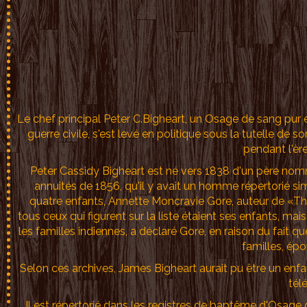
Le chef principal Peter C.Bigheart, un Osage de sang pur 
guerre civile, s'est levé en politique sous la tutelle d
pendant l'èr
Peter Cassidy Bigheart est né vers 1838 d'un père no
annuités de 1856, qu'il y avait un homme répertorié s
quatre enfants, Annette Moncravie Gore, auteur de «Th
tous ceux qui figurent sur la liste étaient ses enfants, mais
les familles indiennes, a déclaré Gore, en raison du fait 
familles, épo
Selon ces archives, James Bigheart aurait pu être un enfan
tél
Il est répertorié dans les registres de baptême d'Osage