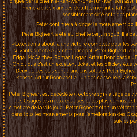
dirigée par le chef Ne-Kah-Wah-She-Tun-Kah, son asst. Le 
mèneraient six années de lutte, menant à la loi d'all
sensiblement différente des plans
Peter continuera à diriger le mouvement poli
Peter Bigheart a été élu chef le 1er juin 1908. Il a 
«L'élection a abouti à une victoire complète pour les san
suivants ont été élus: chef principal, Peter Bigheart, 
Edgar McCarthey, Roman Logan, Arthur Bonnicastle, JB
«On dit que c'est un excellent ticket et les officiers élus
Deux de ces élus sont d'anciens soldats Peter Bigheart
Kansas. Arthur Bonnicastle, l'un des conseillers, a se
Phi
Peter Bigheart est décédé le 5 octobre 1915 à l'âge de 77
des Osages les mieux éduqués et les plus connus, est d
cimetière de la ville jeudi. Peter Bigheart était un vétéran
dans tous les mouvements pour l'amélioration des Osages
suivies pa