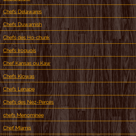
Chefs Delawares
Chefs Duwamish
Chefs des Ho-chunk
Chefs Iroquois
Chef Kansas ou Kaw
Chefs Kiowas
Chefs Lenape
Chefs des Nez-Percés
chefs Menominée
Chef Miamis