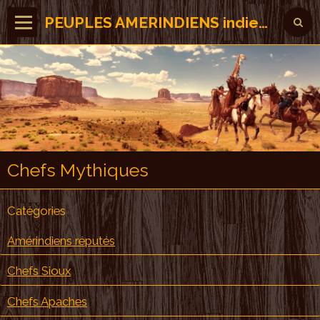
PEUPLES AMERINDIENS indiens des Amérique
Chefs Mythiques
Catégories
Amérindiens réputés
Chefs Sioux
Chefs Apaches