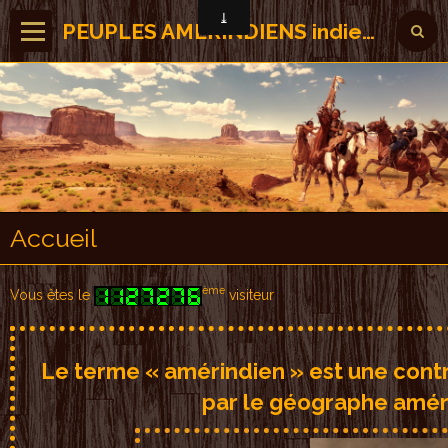
PEUPLES AMERINDIENS indiens des Amérique
Accueil
ème
Vous êtes le
visiteur
Le terme « amérindien » est une cont
par le géographe amér