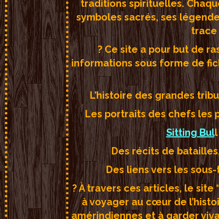
traditions spirituelles. Chaq
symboles sacrés, ses légendes
trace
? Ce site a pour but de r
informations sous forme de fich
L’histoire des grandes trib
Les portraits des chefs les
Sitting Bul
Des récits de bataille
Des liens vers les sous-t
? À travers ces articles, le sit
à voyager au cœur de l’histoi
amérindiennes et à garder viva