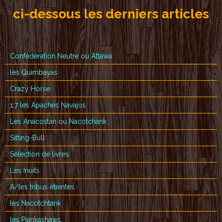
ci-dessous les derniers articles
Confédération Neutre ou Attawa
les Quimbayas
Crazy Horse
1.7 les Apaches Navajos
Les Anacostan ou Nacotchank
Sitting-Bull
Sélection de livres
Les Inuits
A/les tribus éteintes
les Nacotchtank
les Piankashaws