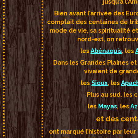
jusqu’à l’A
Bien avant l’arrivée des Eu
comptait des centaines de tri
mode de vie, sa spiritualité 
nord-est, on retro
les
Abénaquis
, les
Dans les Grandes Plaines et
vivaient de grand
les
Sioux
, les
Apac
Plus au sud, les 
les
Mayas
, les
Az
et des cent
ont marqué l’histoire par leur 