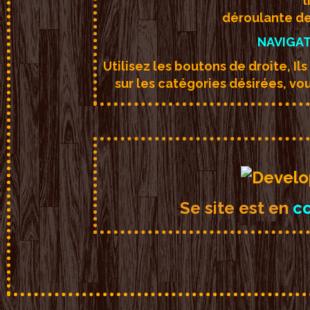
l
déroulante de 
NAVIGAT
Utilisez les boutons de droite, I
sur les catégories désirées, vo
Se site est en
co