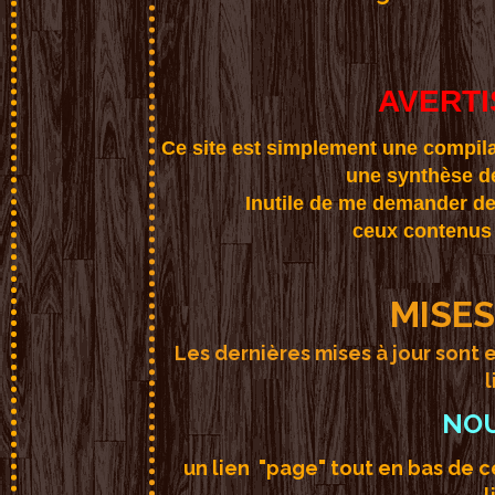
AVERT
Ce site est simplement une compilat
une synthèse des
Inutile de me demander d
ceux contenus 
MISES
Les dernières mises à jour sont
l
NO
un lien "page" tout en bas de 