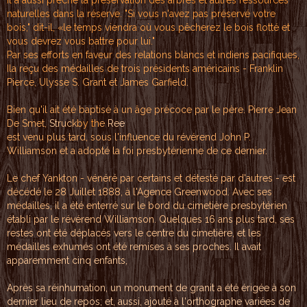
naturelles
dans la r
éserve. "S
i vous n'a
vez pas préservé
v
otre
bois,
" dit-il,
«le temps
viendra où
vous pêch
erez le bois fl
otté et
vous devrez vous ba
ttre pour
lui."
Par
ses eff
orts en fa
veur des re
lations bl
ancs et in
diens paci
fiques,
Il
a reçu des
médailles
de trois
présidents
américain
s - Frankl
in
Pierce,
Ulysse S.
Grant et
James Garf
ield.
Bie
n qu'il ai
t été bapt
isé à un â
ge précoce
par le pè
re. Pierre
Jean
De Sm
et,
S
t
r
uc
k
b
y
t
h
e
Re
e
est venu
plus tard
, sous l'i
nfluence d
u révérend
John P.
W
illiamson
et a adopt
é la foi p
resbytérie
nne de ce
dernier.
Le chef Ya
nkton - vé
néré par c
ertains et
détesté p
ar d'autre
s - est
dé
cédé le 28
Juillet 1
888, à l'A
gence Gree
nwood. Ave
c ses
méda
illes, il
a été ente
rré sur le
bord du c
imetière p
resbytérie
n
établi p
ar le révé
rend Willi
amson. Que
lques 16 a
ns plus ta
rd, ses
re
stes ont é
té déplacé
s vers le
centre du
cimetière,
et les
mé
dailles ex
humés ont
été remises à ses
proches
. Il avait
apparemme
nt cinq en
fants,
Après s
a ré
inhumation, un monument d
e granit a été érig
ée à s
on
dernier lieu de repos;
et, aussi, ajout
é à l'or
thographe variées de