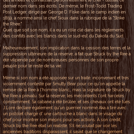
dernier nom dans
ses écrits. De
même,
le Frost-Todd Tradin
g
Post Ledger
, dirigé
par George D. Fiske
dans le camp
indien en
1859, a nommé ainsi
le chef
Sioux dans
la rubrique de la "
Strike
th
e Rhee."
Qu
el que soit son nom,
il a eu
un rôle clé da
ns les règlements
des
conf
lits avec les bl
ancs dans le sud-est
du D
akota du Sud.
Mal
heureusement, son im
pli
cation dans la cess
ion des terres et la
s
uppression ultérieur
e de la réserve, a f
a
it que Struck by the
Ree a
été vilipendé
pa
r de nombreuses perso
nnes de son propr
e
pe
uple pour le reste de
sa vie.
Même s
i son
nom a été apposée su
r un traité, in
convena
nt et très
violemment cont
esté par Sm
utty Bear
pour ce qu'on appell
e la
remise
de la Ree
à l'homme blanc,, ma
is la sign
ature de Str
uck by
the Ree a prév
alu. Sur
la réserve,
les mécontents l'ont
harcel
és
constamment.
Sa cabane a été brûl
ée, e
t ses chevaux ont
été tués.
J.Lore déc
lar
e également qu'un
guerrier nommé Aka a
t
iré avec
un pistole
t chargé d' une carto
uche à blanc
dans le visa
ge du
chef po
ur montrer so
n mépris pou
r ses actions
. À son crédi
t,
Struck by
the Ree était
un réaliste
. S'il ne vo
ulait par voi
r les
ancienn
es traditions
disparaisse
nt, il savait
que le chang
ement