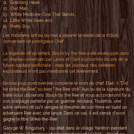
11. Gr
abb
ing
Haw
k,
12. Owl
Ma
n,
13. Whi
te
Medi
cin
e Co
w T
hat
Sta
nds
,
14. L
itt
le W
hit
e S
wan
and
15. Pr
ett
y B
oy.
Les
his
tor
iens
on
t e
u du
ma
l à
sép
arer
la
ré
alit
é d
e la
fi
cti
on
c
onc
erna
nt
ce p
res
tig
ieux
Ch
ef
La
lé
gend
e d
it q
u'e
nfan
t,
Str
uck
by
the
Ree
a
été
env
elop
pé
dans
un
dr
apea
u a
méri
cai
n par L
ewi
s e
t
Cla
rk
à
pro
xim
it
é d
u s
it
e d
e l
a
fut
ure
c
api
tal
e
ter
rit
or
ial
e -
m
ais
le
s
jou
rna
ux
de
s c
él
èbr
es
ex
plo
rat
eu
rs
n'o
nt
pa
s m
en
tio
nné
c
et
évé
nem
en
t.
En
co
re
plu
s
con
tro
ve
rsé
e c
on
cer
ne
le
no
m d
u
che
f.
Et
ait
- i
l
"Di
d
h
e
str
ike
t
he
Ree
"
ou
bi
en
"
the
R
ee
str
ik
"
Aux
v
u d
e l
a
sig
nat
ur
e d
u
t
ra
i
té nous
utili
s
erons S
truck
by the
Ree e
t
nous a
ccord
er
ons foi
à
son
scalpa
ge
part
ielle
par
un
guerrie
r
Aric
kara. T
ou
tefoi
s, une
autre
version
dit q
u'il ve
ngea le
meurt
r
e de s
on fr
èr
e en tu
ant
un
advers
aire
Re
e avec
une
la
nce. Da
ns
ce
cas,
i
l est
censé
d'a
voir
gagné l
e
titr
e Strik
e
-the-R
ee.
George W. Kingsbury -
qui était dans l
e
village Yankton penda
nt
des années et c
onn
aissait personnelleme
nt le chef - uti
lisai
t ce