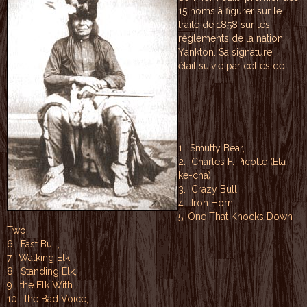
15 n
o
ms à f
igur
e
r sur
le
t
ra
ité d
e 18
58
sur l
es
rè
glemen
ts
de
la na
tio
n
Y
ankton
.
Sa
signat
u
re
ét
ait s
u
ivie
par ce
lles
de:
1. S
mutty
Bear,
2. Char
les F
. Pico
tte (
E
ta-
ke
-cha)
,
3. Craz
y Bu
l
l,
4. Ir
on
Hor
n,
5. O
ne
Tha
t Knoc
ks
Do
wn
Two
,
6. Fas
t Bul
l,
7. Wa
lking
E
lk,
8. Stand
i
ng El
k,
9. t
h
e Elk
With
10. t
he
Bad
Voi
ce,