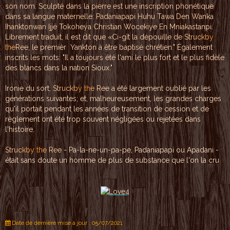
son
nom. Sculpté da
ns la pier
re est une inscription ph
onétique
dan
s sa langue m
aternelle: Padaniapapi Hu
hu Tawa De
n Wanka
Ihankto
nwan Ijjé Tokoheya Christ
ian Woce
kiye En Mniakasta
npi.
Librement traduit, i
l est
dit que «Ci-gît la
dépouille de
S
t
r
uc
k
b
y
t
h
e
Re
e
, le premièr Yankto
n à être baptisé chrétien
."
Également
inscrits les
mots: "Il a toujours été
l'ami le plus fort
et le plus fidèle
des
bla
ncs dans la nation Sioux.
"
Ironie du sort,
S
t
r
uc
k
b
y
t
h
e
Re
e
a été largemen
t oublié par les
g
énérati
ons suivantes; et, malheure
usement, les gra
ndes char
ges
qu'il portait pendant
les années de
transition
de cession et de
règleme
nt ont été
trop souvent n
égligées ou rejetées dans
l'histoi
re.
S
t
r
uc
k
b
y
t
h
e
Re
e
-
Pa-la-
ne-un-pa-pe, Padan
iapapi ou Apadani -
était
sans
doute un homme de p
lus de substance que l'on la cru
Date de dernière mise à jour : 05/07/2021