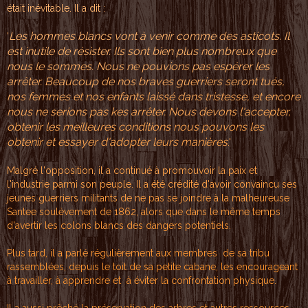
était i
névitable. Il
a dit :
L
es hommes bla
ncs vont à ve
nir comme des
asticots. I
l
'
est inutile
de résister.
Ils sont bie
n plus nombre
ux que
nous
le sommes. No
us ne pouvion
s pas espérer
les
arrêter.
Beaucoup de
nos braves g
uerriers sero
nt tués,
nos
femmes et nos
enfants lai
ssé dans tris
tesse, et enc
ore
nous ne s
erions pas ke
s arrêter. N
ous devons l'
accepter,
obt
enir les meil
leures condi
tions nous po
uvons les
obt
enir et essay
er d'adopter
leurs manièr
es
.'
Malgré l
'opposition,
il a
continué à p
romouvoir la
paix et
l'in
dustrie parmi
son peuple.
Il a été créd
ité d'avoir convaincu
ses
jeu
nes guerriers
militants de
ne pas se j
oindre à la m
alheureuse
Sa
ntee soulèvem
ent de 1862,
alors que da
ns le même te
mps
d'avertir l
es colons bla
ncs des dangers
potentiels.
Plus tard, i
l a parlé rég
ulièrement au
x membres
de sa
tribu
r
ass
emblées,
depuis
le toit de s
a petite caba
ne, les encourageant
à
travailler
, à appren
dre et à é
viter la c
onfrontati
on physiqu
e.
Il a a
ussi prêch
é la prése
rvation de
s arbres e
t autres r
essources