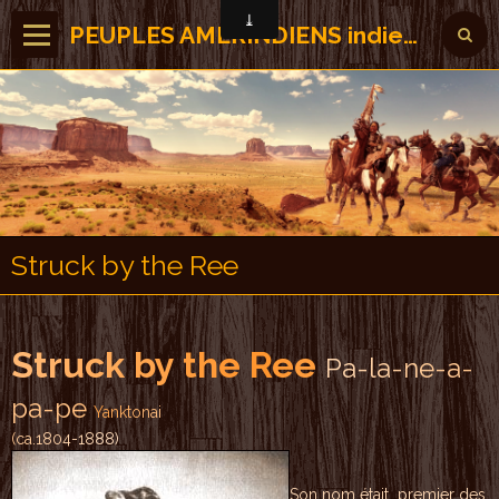
PEUPLES AMERINDIENS indiens des Amérique
Struck by the Ree
S
t
r
u
c
k
b
y
t
h
e
R
e
e
P
a
-
l
a
-
n
e
-
a
-
p
a
-p
e
Y
a
n
k
t
o
n
a
i
(
ca
.
1
8
0
4
-
1
8
8
8
)
Son nom était pr
emier
des