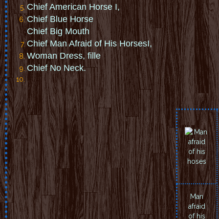
Ch
i
e
f
A
me
r
i
ca
n Ho
rse
I,
C
h
ief
Blue
Hor
s
e
C
hi
ef
B
ig
Mo
ut
h
C
hi
e
f
M
an
A
fr
ai
d
o
f
H
i
s
Ho
rs
es
I
,
Wo
m
an
Dr
es
s, fille
Ch
ief
No N
eck.
Man
afraid
of his