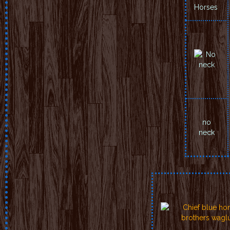
Horses
no
neck