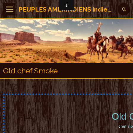
PEUPLES AMERINDIENS indiens des Amérique
Old chef Smoke
Old 
c
h
e
f
s
i
o