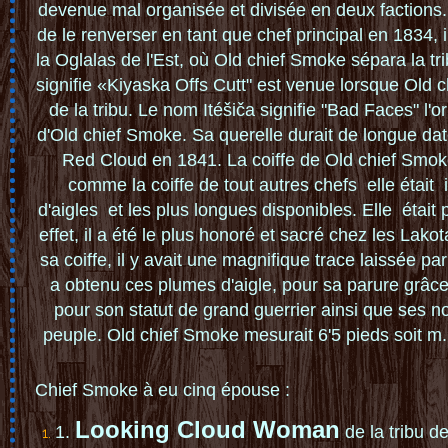
devenue mal org
a
nisée et
divisée en d
eux faction
d
e le renverser en tan
t que c
hef princip
al e
n 1834, i
la
Oglala
s de
l'Est, où
Old chief Smoke
sépara la tr
sig
nifi
e
«Ki
yask
a Off
s Cu
tt" e
s
t v
enue
l
ors
que
O
l
d
c
de
la
tribu
. L
e
nom
Ité
š
iča s
i
gni
fie "
Bad
Fac
es
" l'or
d'
O
l
d
ch
i
e
f
S
m
o
k
e
. Sa
qu
er
elle durait
de
lo
ngue
da
Red
Cl
ou
d en
1841.
La coiffe
de
O
l
d
ch
i
e
f
S
m
o
k
comme l
a
coiffe
de
tout a
utre
s chef
s e
lle é
tait
d'aig
les e
t l
es
p
lus l
ongue
s dis
p
onible
s
. El
le ét
ai
t 
e
ffet,
il
a
été le
plus
h
onor
é et
s
acré
chez
l
es Lak
ot
sa
coiffe
, il y
avai
t
une ma
gn
ifi
q
ue tra
ce laissée par
a
ob
ten
u ces
plu
mes
d'
aig
le
, pour sa parure grâce
pour s
on
sta
tut de
grand
guerrier ai
n
si que ses
n
peupl
e.
O
l
d
ch
i
e
f
S
m
o
k
e
mesurait
6'5 pieds
soi
t m
C
hi
ef
S
m
ok
e à
e
u
c
in
q
é
p
ous
e
:
Lo
ok
i
n
g
C
lo
ud
Wo
m
an
1.
d
e l
a
tr
ibu
d