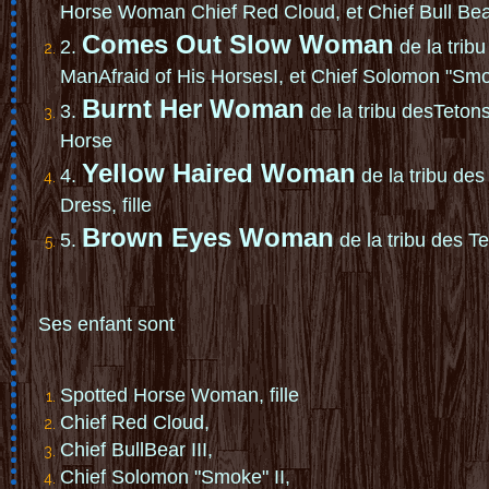
H
or
s
e
W
om
an
Ch
ie
f
R
e
d
Cl
o
u
d
, et
C
h
ie
f
B
ul
l
Be
C
ome
s O
ut S
lo
w W
om
an
2.
de
l
a t
r
i
b
M
an
A
fr
ai
d
o
f
H
i
s
Ho
rs
es
I
, et
C
hi
e
f
S
o
lo
m
o
n
"
Sm
B
u
r
nt
H
e
r
W
om
an
3.
de
l
a
t
ri
b
u
de
s
Tet
on
Hor
s
e
Ye
ll
o
w
Hair
ed Wo
m
an
4.
d
e
la
t
ribu
d
es
Dr
es
s, fille
Brow
n Eye
s Wom
a
n
5.
d
e
la
tr
ibu
d
es
Te
S
es
e
n
f
an
t
so
nt
S
po
tt
e
d
H
or
s
e
W
om
an
, fille
Ch
ie
f
R
e
d
Cl
o
u
d
,
C
h
ie
f
B
ul
l
Be
ar
I
I
I
,
C
hi
e
f
S
o
lo
m
o
n
"
Sm
ok
e
"
I
I
,