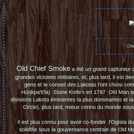
Chi
Old C
hie
f Smoke
a
été un grand captureur
d
grandes victoires milit
aires, et, plus ta
rd,
il est de
gens e
t le co
nseil des Lako
tas l'ont choi
si co
Húŋkpa'ti'la)
Stone Knife's en 1797 Old
Man s
di
visions Lakota éminen
tes la plus domi
n
antes et la
Circle), pl
us tard, mieux
connu
du monde
sous
Il est plus connu
pour avoir co-fonder
l'Oglala d
soli
difie so
us la gouvernance cen
trale de
Old
Ma