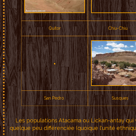
Quitor
Chiu-Chiu
San Pedro
Susques
Les
populations Atacama o
u Lickan-antay qui 
quelqu
e peu
différenciée (q
uoique
l'unité ethniq
u