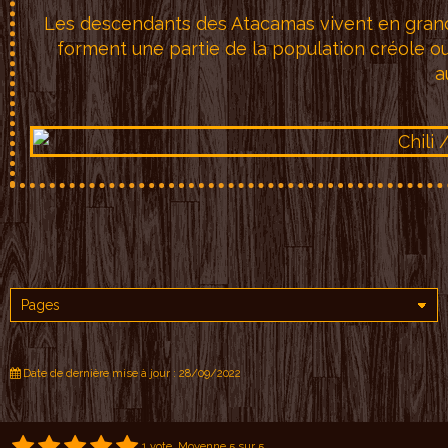
Les descendants de
s Atacamas v
ivent en
gran
forment une parti
e de la population cr
éole o
a
Date de dernière mise à jour : 28/09/2022
1
vote. Moyenne
5
sur 5.