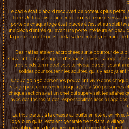
p
Le cadre était d'abord recouvert de poteaux plus petits, 
terre. Un trou laissé au centre du revêtement servait 
porte de chaque loge était placée à l'est et au soleil le
une pièce d'entrée qui avait une porte intérieure en peau de
la porte, du côté ouest de la salle centrale, un crâne d
Des nattes étaient accrochées sur le pourtour de la piè
servaient de couchage et d'espaces privés. La loge était 
trois pieds (un mètre) sous le niveau du sol, isolant a
solides pour soutenir les adultes, qui s'y assoyaient 
Jusqu'à 30 à 50 personnes pouvaient vivre dans chaque 
village peut comprendre jusqu'à 300 à 500 personnes et 1
chaque section avait un chef qui supervisait les affaires
avec des tâches et des responsabilités liées à l'âge de
é
La tribu partait à la chasse au buffle en été et en hiver. 
loge, bien qu'ils restaient généralement dans le village
des obligations de soutien pour la femme (et la famille 