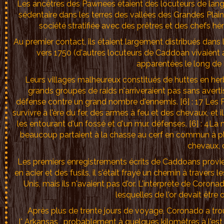
Les ancêtres des Pawnees étaient des locuteurs de lan
sédentaire dans les terres des vallées des Grandes Plain
société stratifiée avec des prêtres et des chefs héré
Au premier contact, ils étaient largement distribués dans
vers 1750 (d'autres locuteurs de Caddoan vivaient
apparentées le long de 
Leurs villages malheureux constitués de huttes en herb
grands groupes de raids n'arriveraient pas sans aver
défense contre un grand nombre d'ennemis. [6] : 17 Les P
survivre à l'ère du fer, des armes à feu et des chevaux, et 
les entourant d'un fossé et d'un mur. défenses. [6] : 4La
beaucoup partaient à la chasse au cerf en commun à plu
chevaux, c
Les premiers enregistrements écrits de Caddoans provie
en acier et des fusils, il s'était frayé un chemin à trave
Unis, mais ils n'avaient pas d'or. L'interprète de Cor
lesquelles de l'or devait être
Après plus de trente jours de voyage, Coronado a trouv
l' Arkansas , probablement à quelques kilomètres à l'est 