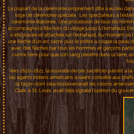
La plupart de la cérémonie proprement dite a eu lieu dans 
loge de cérémonie spéciale. Les spectateurs à l'extérie
cérémonie élaborée. Une procession de tous les homm
accompagna la fille hors du village jusqu'à l'échafaud. Ensem
a été placée et attachée sur l'échafaud. Au moment où l'é
une flèche d'un arc sacré, puis le prêtre a coupé la peau
avec des flèches par tous les hommes et garçons particip
contre terre pour que son sang pénètre dans la terre, ave
tou
Vers 1820–1821, la nouvelle de ces sacrifices parvint à l
les agents indiens américains avaient conseillé aux chefs
la façon dont cela bouleverserait les colons américain
Clark, à St. Louis, avait déjà signalé l'opinion du go