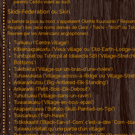
parents Caddo vivant au sud)
Skidi-Federation ou Skiri
la bande la plus au nord; s'appelaient Ckírihki Kuuruúriki (" Res
People") (les deux noms dérivés de Ckirir / Tski'ki - "Wolf" ou Tski
Pawnee par les Américains anglophones),
Turikaku ('Centre Village')
Kitkehaxpakuxtu ('Vieux village' ou 'Old-Earth-Lodge-Vi
Tuhitspiat ou Tuhricpiiʾat (dialecte SB) ('Village-Stret
Bottoms')
Tukitskita ('Village-sur-un-bras-d'une-rivière')
Tuhawukasa ('Village-across-a-Ridge' ou 'Village-Stret
Arikararikutsu ('Big-Antlered-Elk-Standing')
Arikarariki ('Petit-Bois-Elk-Debout')
Tuhutsaku ('Village-dans-un-ravin')
Tuwarakaku ('Village-en-bois-épais')
Akapaxtsawa ('Buffalo-Skull-Painted-on-Tipi')
Tskisarikus ('Fish-Hawk')
Tstikskaatit ('Black-Ear-of-Corn', c'est-à-dire ' Corn -bla
Turawiu (n'était qu'une partie d'un village)