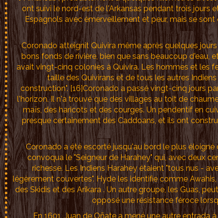
ont suivi le nord-est de l'Arkansas pendant trois jours e
Espagnols avec émerveillement et peur, mais se sont 
Coronado atteignit Quivira même après quelques jours de
bons fonds de rivière, bien que sans beaucoup d'eau, et
avait vingt-cinq colonies à Quivira. Les hommes et les 
taille des Quivirans et de tous les autres Indien
construction". [16]Coronado a passé vingt-cinq jours pa
l'horizon. Il n'a trouvé que des villages au toit de ch
maïs, des haricots et des courges. Un pendentif en cuivr
presque certainement des Caddoans, et ils ont construi
Coronado a été escorté jusqu'au bord le plus éloigné 
convoqua le "Seigneur de Harahey" qui, avec deux cents
richesse. Les Indiens Harahey étaient "tous nus - ave
légèrement couvertes". Hyde les identifie comme Awahis,
des Skidis et des Arikara . Un autre groupe, les Guas, pe
opposé une résistance féroce lorsq
En 1601, Juan de Oñate a mené une autre entrada à la