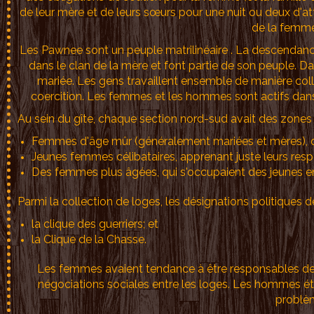
de leur mère et de leurs sœurs pour une nuit ou deux d'att
de la femme
Les Pawnee sont un peuple matrilinéaire . La descendan
dans le clan de la mère et font partie de son peuple. 
mariée. Les gens travaillent ensemble de manière coll
coercition. Les femmes et les hommes sont actifs dans 
Au sein du gîte, chaque section nord-sud avait des zones
Femmes d'âge mûr (généralement mariées et mères), qui 
Jeunes femmes célibataires, apprenant juste leurs respo
Des femmes plus âgées, qui s'occupaient des jeunes e
Parmi la collection de loges, les désignations politiques
la clique des guerriers; et
la Clique de la Chasse.
Les femmes avaient tendance à être responsables des
négociations sociales entre les loges. Les hommes éta
problèm