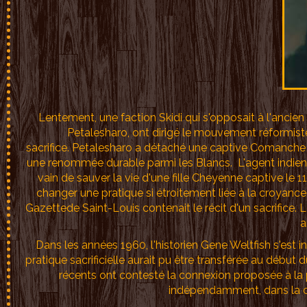
Lentement, une faction Skidi qui s'opposait à l'ancien 
Petalesharo, ont dirigé le mouvement réformist
sacrifice. Petalesharo a détaché une captive Comanche de
une renommée durable parmi les Blancs. L'agent indien
vain de sauver la vie d'une fille Cheyenne captive le 11 
changer une pratique si étroitement liée à la croyance 
Gazettede Saint-Louis contenait le récit d'un sacrifice. Le
a
Dans les années 1960, l'historien Gene Weltfish s'est 
pratique sacrificielle aurait pu être transférée au début
récents ont contesté la connexion proposée à la pr
indépendamment, dans la cu