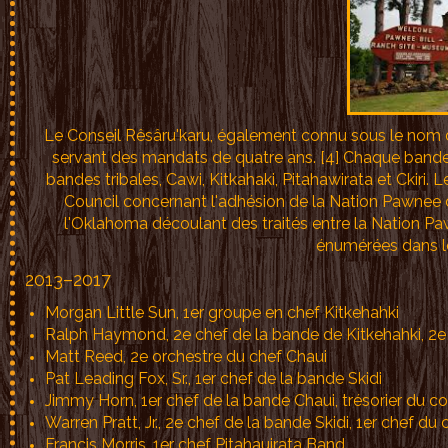
Le Conseil Rêsâru'karu, également connu sous le nom
servant des mandats de quatre ans. [4] Chaque bande
bandes tribales, Cawi, Kitkahaki, Pitahawirata et Ckiri.
Council concernant l'adhésion de la Nation Pawnee 
l'Oklahoma découlant des traités entre la Nation P
énumérées dans le
2013–2017
Morgan Little Sun, 1er groupe en chef Kitkehahki
Ralph Haymond, 2e chef de la bande de Kitkehahki, 2e
Matt Reed, 2e orchestre du chef Chaui
Pat Leading Fox, Sr., 1er chef de la bande Skidi
Jimmy Horn, 1er chef de la bande Chaui, trésorier du c
Warren Pratt, Jr., 2e chef de la bande Skidi, 1er chef du
Francis Morris, 1er chef Pitahauirata Band