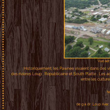
Vue aér
Historiquement, les Pawnee vivaient dans des vil
des rivières Loup , Républicaine et South Platte . Les 
entre les culture
h
de g à dr Loup river, 