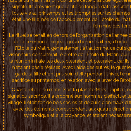
l'Étoile du Matin ". Ils ont continué cette pratique réguli
signalé. Ils croyaient que le rite de longue date assurait 
toute vie au printemps et les triomphes sur les champs d
était une fille, née de l'accouplement de l' étoile du matin
féminine des ténèb
Le rituel se tenait en dehors de l'organisation de l'anné
de la cérémonie exigeait qu'un homme ait reçu l'ordre 
l'Étoile du Matin, généralement à l'automne, ce qui signi
visionnaire consulterait le prêtre de l'Étoile du Matin, qui
la réunion initiale, les deux pleuraient et pleuraient, car
n'étaient pas à réaliser. Avec l'aide des autres, le guerr
gardé la fille et ont pris soin d'elle pendant l'hiver, l
sacrifice au printemps, en relation avec le lever de l'éto
Quand l'étoile du matin (soit la planète Mars , Jupiter , o
signal du sacrifice. Il a ordonné aux hommes d'effectuer le
village. Il était fait de bois sacrés et de cuirs d'animaux 
avec des éléments correspondant aux quatre directions c
symbolique et à la croyance, et étaient nécessaire
prépa