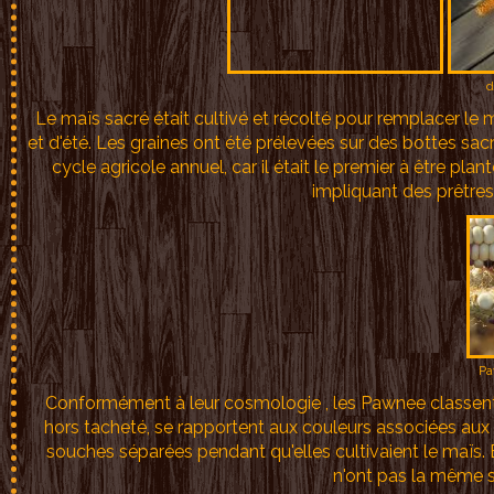
d
Le maïs sacré était cultivé et récolté pour remplacer le 
et d'été. Les graines ont été prélevées sur des bottes sacr
cycle agricole annuel, car il était le premier à être p
impliquant des prêtre
Pa
Conformément à leur cosmologie , les Pawnee classent le
hors tacheté, se rapportent aux couleurs associées aux 
souches séparées pendant qu'elles cultivaient le maïs. Bi
n'ont pas la même s