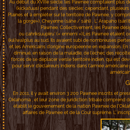
Au début du XVIIIe siècle, les Pawnee comptaient plus de 
(kíckatuus) pendant des siècles; cependant, plusieu
Plaines et à empiéter sur le territoire de Pawnee, y comp
la gorge»), Cheyenne (sáhe / sáhi) . L' Arapaho (sáriʾi
Pawnee. Collectivement, les Pawnee désig
ou cahriksuupiíruʾ (« ennemi »)Les Pawnee étaient 
(káʾiwa)plus au sud. Ils avaient subi de nombreuses pert
et les Américains d'origine européenne en expansion. En 
diminué, en raison de la maladie, de l'échec des récolt
forcés de se déplacer versle territoire indien, qui est 
pour servir d'éclaireurs indiens dans l'armée américaine
américai
G
En 2011, il y avait environ 3 200 Pawnee inscrits et pr
Oklahoma , et leur zone de juridiction tribale comprend d
établit le gouvernement de la nation Pawnee de l'Ok
affaires de Pawnee et de la Cour suprême. L' inscr