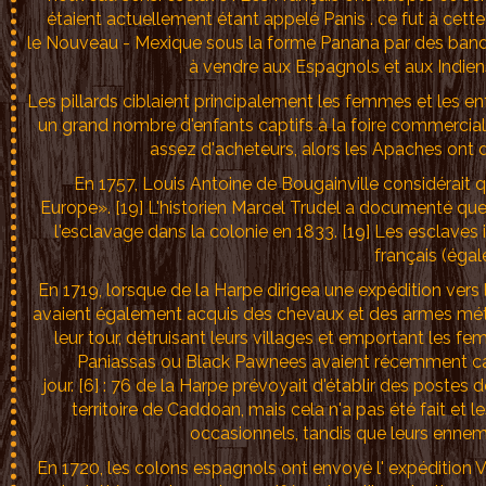
étaient actuellement étant appelé Panis . ce fut à cett
le Nouveau - Mexique sous la forme Panana par des ba
à vendre aux Espagnols et aux Indien
Les pillards ciblaient principalement les femmes et les
un grand nombre d'enfants captifs à la foire commercial
assez d'acheteurs, alors les Apaches ont d
En 1757, Louis Antoine de Bougainville considérait q
Europe». [19] L'historien Marcel Trudel a documenté que
l'esclavage dans la colonie en 1833. [19] Les esclave
français (éga
En 1719, lorsque de la Harpe dirigea une expédition vers
avaient également acquis des chevaux et des armes méta
leur tour, détruisant leurs villages et emportant les f
Paniassas ou Black Pawnees avaient récemment cap
jour. [6] : 76 de la Harpe prévoyait d'établir des postes 
territoire de Caddoan, mais cela n'a pas été fait 
occasionnels, tandis que leurs ennemi
En 1720, les colons espagnols ont envoyé l' expédition V