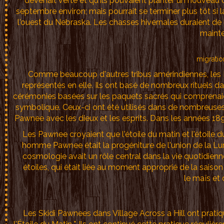
devenait verte et qu'ils pouvaient planter un nouveau c
septembre environ; mais pourrait se terminer plus tôt si la
l'ouest du Nebraska. Les chasses hivernales duraient de 
mainte
migrati
Comme beaucoup d'autres tribus amérindiennes, les 
représentés en elle. Ils ont basé de nombreux rituels d
cérémonies basées sur les paquets sacrés qui comprenai
symbolique. Ceux-ci ont été utilisés dans de nombreuses c
Pawnee avec les dieux et les esprits. Dans les années 1
Les Pawnee croyaient que l'étoile du matin et l'étoile
homme Pawnee était la progéniture de l'union de la Lun
cosmologie avait un rôle central dans la vie quotidienne 
étoiles, qui était liée au moment approprié de la saiso
le maïs et 
Les Skidi Pawnees dans Village Across a Hill ont pratiqué 