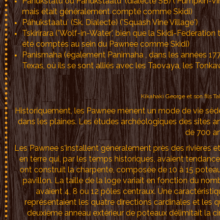
Pahukstatu ou Páhukstaatuʾ (dialecte SB) ('Pumpkin-Vine 
mais était généralement compté comme Skidi)
Páhukstaatuʾ (Sk. Dialecte) ('Squash Vine Village')
Tskirirara ('Wolf-in-Water', bien que la Skidi-Federatio
été comptés au sein du Pawnee comme Skidi)
Panismaha (également Panimaha , dans les années 1770,
Texas, où ils se sont alliés avec les Taovaya, les Tonka
Kikahaki George et son fils
Historiquement, les Pawnee mènent un mode de vie sédenta
dans les plaines. Les études archéologiques des sites 
de 700 an
Les Pawnee s'installent généralement près des rivières et p
en terre qui, par les temps historiques, avaient tendance 
ont construit la charpente, composée de 10 à 15 poteaux
pavillon. La taille de la loge variait en fonction du no
avaient 4, 8 ou 12 pôles centraux. Une caractérist
représentaient les quatre directions cardinales et les 
deuxième anneau extérieur de poteaux délimitait la cir