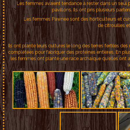
Les femmes avaient tendance à rester dans un seul p
pavillons. Ils ont pris plusieurs par
Les femmes Pawnee sont des horticulteurs et cuisin
de citrouilles e
Ils ont planté leurs cultures le long des terres fertiles de
complétées pour fabriquer des protéines entières. En plu
les femmes ont planté une race archaïque qu'elles ont a
l