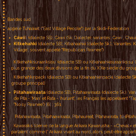
Bandes sud
appelé Tuhaáwit ("East Village People") par la Skidi-Federation
Cáwii
ʾi (dialecte SB), Cawií (Sk. Dialecte), variantes: Cawi , 
Kítkehahki
(dialecte SB), Kítkahaahki (dialecte Sk.), Variantes: 
Village', souvent appelé "Republican Pawnee")
Kitkehahkisúraariksisuʾ (dialecte SB) ou Kítkahaahkisuraariksisuʾ (d
plus grande des deux divisions de la fin du XIXe siècle du group
Kitkehahkiripacki (dialecte SB) ou Kítkahaahkiripacki (dialecte S
groupe principal)
Piitahawiraata
(dialecte SB), Piítahaawìraata (dialecte Sk.), V
de Pita - 'Man' et Rata - 'hurlant', les Français les appelaie
"Noisy Pawnee") [6] : 361
Piitahawiraata, Piítahaawìraata, Pitahaureat, Pitahawirata, [1] (Pit
Kawarakis (dérivé de la langue Arikara Kawarusha - «Cheval» et
parlaient comme l' Arikara vivant au nord, alors peut-être appa