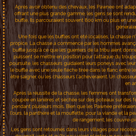
Après avoir obtenu des chevaux, les Pawnee ont adapté
offrant une plus grande gamme, les gens se sont rendus 
buffle. Ils parcouraient souvent 800 km ou plus en une
générale
Une fois que les buffles ont été localisés, la chass
propice. La chasse a commencé par les hommes avançant
buffle jusqu'à ce que les guerriers de la tribu aient don
puissent se mettre en position pour l'attaque du troup
poursuite, les chasseurs guidaient leurs poneys avec leurs
le buffle avec une seule flèche tirée dans le flanc entre l
être saigner, ou les chasseurs l'acheveraient. Un chasseur
en ar
Après la réussite de la chasse, les femmes ont transform
coupée en lanières et séchée sur des poteaux sur des feu
pendant plusieurs mois. Bien que les Pawnee préféraient 
l'ours, la panthère et la mouffette, pour la viande et la 
de rangement, les couvre-pied
Les gens sont retournés dans leurs villages pour récolter 