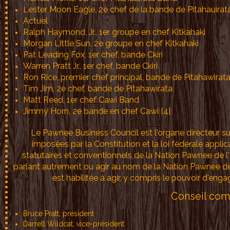
Lester Moon Eagle, 2e chef de la bande de Pitahauirata
Actuel
Ralph Haymond, Jr., 1er groupe en chef Kitkahaki
Morgan Little Sun, 2e groupe en chef Kitkahaki
Pat Leading Fox, 1er chef, bande Ckiri
Warren Pratt Jr., 1er chef, bande Ckiri
Ron Rice, premier chef principal, bande de Pitahawirat
Tim Jim, 2e chef, bande de Pitahawirata
Matt Reed, 1er chef Cawi Band
Jimmy Horn, 2e bande en chef Cawi [4]
Le Pawnee Business Council est l'organe directeur s
imposées par la Constitution et la loi fédérale appli
statutaires et conventionnels de la Nation Pawnee de l
parlant autrement ou agir au nom de la Nation Pawnee d
est habilitée à agir, y compris le pouvoir d'en
Conseil com
Bruce Pratt, président
Darrell Wildcat, vice-président