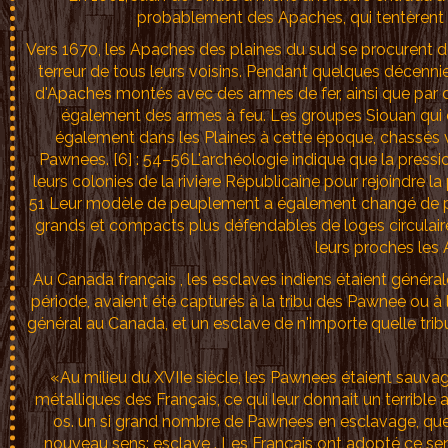
probablement des Apaches, qui tentèrent de 
Vers 1670, les Apaches des plaines du sud se procurent de
terreur de tous leurs voisins. Pendant quelques décenni
d'Apaches montés avec des armes de fer, ainsi que par 
également des armes à feu. Les groupes Siouan qui
également dans les Plaines à cette époque, chassés ver
Pawnees. [6] : 54–56L'archéologie indique que la pressi
leurs colonies de la rivière Républicaine pour rejoindre la 
51 Leur modèle de peuplement a également changé de petit
grands et compacts plus défendables de loges circulaire
leurs proches les A
Au Canada français , les esclaves indiens étaient généra
période, avaient été capturés à la tribu des Pawnee ou 
général au Canada, et un esclave de n'importe quelle trib
«Au milieu du XVIIe siècle, les Pawnees étaient sauva
métalliques des Français, ce qui leur donnait un terrible 
os. un si grand nombre de Pawnees en esclavage, que d
nouveau sens: esclave . Les Français ont adopté ce sens, 