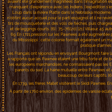
avaient été grandement magnifiées dans l'imagination esp
manquant d'expérience avec les Indiens, l'expédition s'es
Loup dans la rivière Platte dans le Nebraska moderne. 
n'obtint aucun accueil pour le parti espagnol et il ne re
tirs de mousqueterie et des vols de flèches, puis char
et de leggings courts. [6] : 75–76[20] [21] Villasur, 45 au
69 En 1721,pression sur les Pawnees a été augmentée 
du Mississippi ; cette colonie formait également un m
pratique d'armes 
Les Français ont répondu en envoyant Bourgmont faire la p
a rapporté que les Pawnee étaient une tribu forte et de b
les européens marchandises, ne connaissaient pas les 
parents du sud. La haine mutuelle entre Pawnees et 
beaucoup de leurs captifs. [6
En 1739, les frères Mallet visitèrent le Skidi Pawnee. En
À partir de 1760 environ, des épidémies de variole éclate