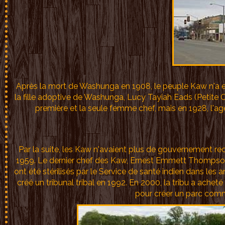
Après la mort de Washunga en 1908, le peuple Kaw n'a 
la fille adoptive de Washunga, Lucy Tayiah Eads (Petite C
première et la seule femme chef, mais en 1928, l'
Par la suite, les Kaw n'avaient plus de gouvernement rec
1959. Le dernier chef des Kaw, Ernest Emmett Thompson
ont été stérilisés par le Service de santé indien dans les 
créé un tribunal tribal en 1992. En 2000, la tribu a achet
pour créer un parc com