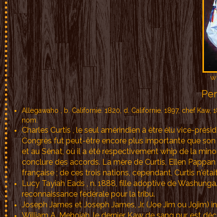
Wi
Per
Allegawaho , b. Californie. 1820, d. Californie. 1897, chef Ka
nom.
Charles Curtis , le seul amérindien à être élu vice-prés
Congrès fut peut-être encore plus importante que son 
et au Sénat, où il a été respectivement whip de la minori
conclure des accords. La mère de Curtis, Ellen Pappan
française ; de ces trois nations, cependant, Curtis n'é
Lucy Tayiah Eads , n. 1888, fille adoptive de Washunga
reconnaissance fédérale pour la tribu.
Joseph James et Joseph James, Jr. (Joe Jim ou Jojim) in
William A. Mehojah, le dernier Kaw de sang pur, est d