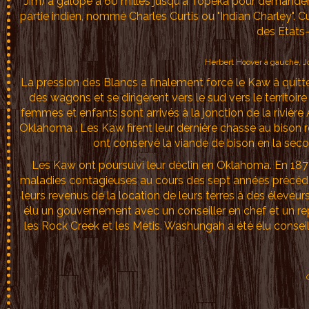
Jim) a galopé à 60 milles jusqu'à Topeka pour demander 
partie indien, nommé Charles Curtis ou "Indian Charley". 
des États
Herbert Hoover à gauche, Jo
La pression des Blancs a finalement forcé le Kaw à quitte
des wagons et se dirigèrent vers le sud vers le territo
femmes et enfants sont arrivés à la jonction de la rivièr
Oklahoma . Les Kaw firent leur dernière chasse au bison ré
ont conservé la viande de bison en la seco
Les Kaw ont poursuivi leur déclin en Oklahoma. En 1879
maladies contagieuses au cours des sept années précéden
leurs revenus de la location de leurs terres à des éleveur
élu un gouvernement avec un conseiller en chef et un r
les Rock Creek et les Métis. Washungah a été élu consei