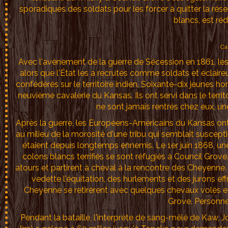
sporadiques des soldats pour les forcer à quitter la rése
blancs, est ré
Ca
Avec l'avènement de la guerre de Sécession en 1861, l
alors que l'État les a recrutés comme soldats et éclaire
confédérés sur le territoire indien. Soixante-dix jeunes 
neuvième cavalerie du Kansas. Ils ont servi dans le terri
ne sont jamais rentrés chez eux, un
Après la guerre, les Européens-Américains du Kansas ont 
au milieu de la morosité d'une tribu qui semblait suscep
étaient depuis longtemps ennemis. Le 1er juin 1868, u
colons blancs terrifiés se sont réfugiés à Council Grov
atours et partirent à cheval à la rencontre des Cheyenne
vedette l'équitation, des hurlements et des jurons eff
Cheyenne se retirèrent avec quelques chevaux volés et
Grove. Personne 
Pendant la bataille, l'interprète de sang-mêlé de Kaw