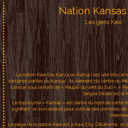
Nation Kansa
Les gens Kaw
La nation Kaw (ou Kanza ou Kansa ) est une tribu am
certaines parties du Kansas . Ils viennent du centre du 
connue sous le nom de « Peuple du vent du Sud », « Peup
langue tribale est le
Le toponyme « Kansas » est dérivé du nom de cette tri
signifiant "un bon endroit pour cultiver des pommes de t
membres
Le siège de la nation Kaw est à Kaw City, Oklahoma , et l