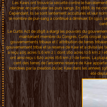
Les Kaws ont trouvé la sécurité contre le harcèlement de
décliner, en particulier les purs sangs. En 1888, ils ne
Cependant, ils se sont lentement acculturés et leur nom
le nombre de pur-sang a continué à diminuer. En 1910, un
cent
Le Curtis Act de 1898 a élargi les pouvoirs du gouvernement
maintenant membre du Congrès. Curtis croyait que l
gouvernements tribaux et l' attribution de terres tribal
gouvernement tribal et la réserve de Kaw et a divisé les
a reçu 405 acres (1,6 km 2 ), dont 160 acres (0,6 km 2 ) éta
ont ainsi reçu 1 620 acres (6,6 km 2 ) de terres. La pl
cent des terres de l'ancienne réserve de Kaw appart
inondées par la création du lac Kaw dans les années 196
été dépl