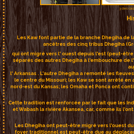
3 des cas
Hi
Les Kaw font partie de la branche Dhegiha de la
ancêtres des cinq tribus Dhegiha (G
qui ont migré vers l' ouest depuis l'est (peut-êtr
séparés des autres Dhegiha à l'embouchure de l'O
au
l' Arkansas . L'autre Dhegiha a remonté les fleuves 
le centre du Missouri; les Kaw se sont arrêté en 
nord-est du Kansas; les Omaha et Ponca ont contin
Cette tradition est renforcée par le fait que les Indi
et Wabash la rivière Akansea, car, comme ils l'on
Les Dhegiha ont peut-être migré vers l'ouest du 
foyer traditionnel est peut-être due au déplacem