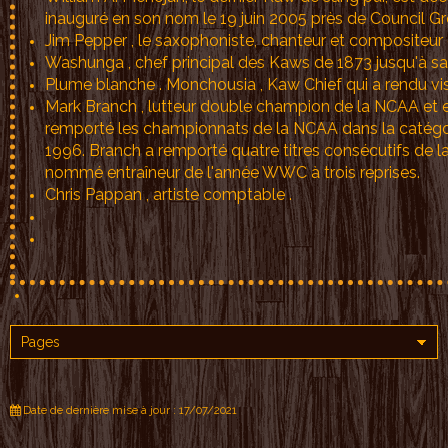
inauguré en son nom le 19 juin 2005 près de Council Gr
Jim Pepper , le saxophoniste, chanteur et compositeur 
Washunga , chef principal des Kaws de 1873 jusqu'à 
Plume blanche . Monchousia , Kaw Chief qui a rendu v
Mark Branch , lutteur double champion de la NCAA et e
remporté les championnats de la NCAA dans la catégori
1996. Branch a remporté quatre titres consécutifs de l
nommé entraîneur de l'année WWC à trois reprises.
Chris Pappan , artiste comptable .
Date de dernière mise à jour : 17/07/2021