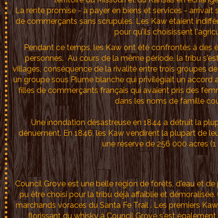
La rente promise - à payer en biens et services - arrivai
de commerçants sans scrupules. Les Kaw étaient indiffé
pour qu'ils choisissent l'agr
Pendant ce temps, les Kaw ont été confrontés à des é
personnes. Au cours de la même période, la tribu s'est
villages, conséquence de la rivalité entre trois groupes de 
un groupe sous Plume blanche qui privilégiait un accord a
filles de commerçants français qui avaient pris des femm
dans les noms de famille co
Une inondation désastreuse en 1844 a détruit la plupa
dénuement. En 1846, les Kaw vendirent la plupart de leu
une réserve de 256 000 acres (1 
Council Grove est une belle région de forêts, d'eau et de p
pu être choisi pour la tribu déjà affaiblie et démoralisée
marchands voraces du Santa Fe Trail . Les premiers Kaw
florissant du whisky à Council Grove s'est également a