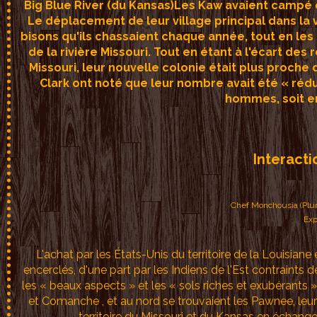
Big Blue River (du Kansas)Les Kaw avaient campé e
Le déplacement de leur village principal dans la 
bisons qu'ils chassaient chaque année, tout en les r
de la rivière Missouri. Tout en étant à l'écart des 
Missouri, leur nouvelle colonie était plus proche 
Clark ont ​​noté que leur nombre avait été « rédu
hommes, soit en
Interacti
Chef Monchousia (Plum
Exp
L'achat par les États-Unis du territoire de la Louisiane
encerclés, d'une part par les Indiens de l'Est contraints d
les « beaux aspects » et les « sols riches et exubérants 
et Comanche , et au nord se trouvaient les Pawnee, leur
territoire du Missouri et du Kansas en échang