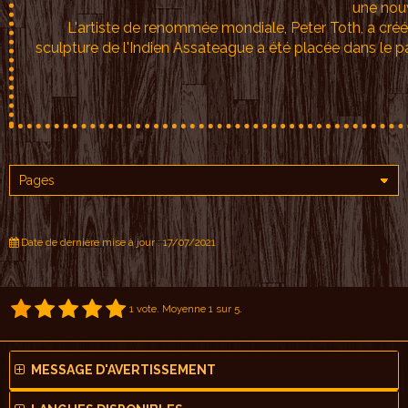
une nou
L'artiste de renommée mondiale, Peter Toth, a créé 50
sculpture de l'Indien Assateague a été placée dans le p
Date de dernière mise à jour : 17/07/2021
1
vote. Moyenne
1
sur 5.
MESSAGE D'AVERTISSEMENT