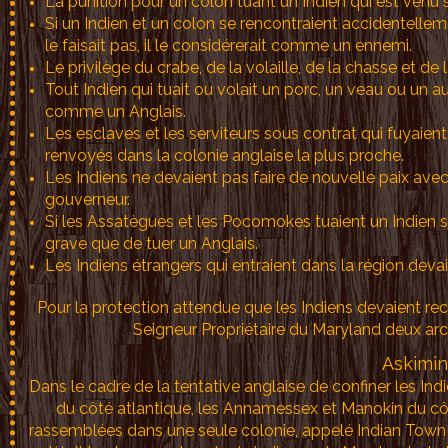
La punition pour un colon tuant un Indien qui est venu 
Si un Indien et un colon se rencontraient accidentellem
le faisait pas, il le considérerait comme un ennemi.
Le privilège du crabe, de la volaille, de la chasse et d
Tout Indien qui tuait ou volait un porc, un veau ou un 
comme un Anglais.
Les esclaves et les serviteurs sous contrat qui fuyaient 
renvoyés dans la colonie anglaise la plus proche.
Les Indiens ne devaient pas faire de nouvelle paix ave
gouverneur.
Si les Assatègues et les Pocomokes tuaient un Indien 
grave que de tuer un Anglais.
Les Indiens étrangers qui entraient dans la région de
Pour la protection attendue que les Indiens devaient r
Seigneur Propriétaire du Maryland deux ar
Askimin
Dans le cadre de la tentative anglaise de confiner les In
du côté atlantique, les Annamessex et Manokin du cô
rassemblées dans une seule colonie, appelé Indian Town (