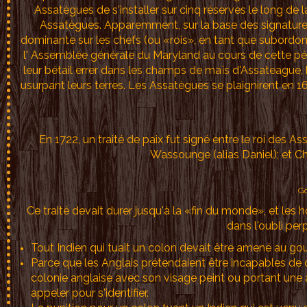
Assatègues de s'installer sur cinq réserves le long de
Assatègues. Apparemment, sur la base des signatures
dominante sur les chefs (ou «rois», en tant que subord
l' Assemblée générale du Maryland au cours de cette pé
leur bétail errer dans les champs de maïs d'Assateague,
usurpant leurs terres. Les Assatègues se plaignirent en 
En 1722, un traité de paix fut signé entre le roi des 
Wassounge (alias Daniel); et Ch
Go
Ce traité devait durer jusqu'à la «fin du monde», et les
dans l'oubli per
Tout Indien qui tuait un colon devait être amené au gou
Parce que les Anglais prétendaient être incapables de d
colonie anglaise avec son visage peint ou portant un
appeler pour s'identifier.