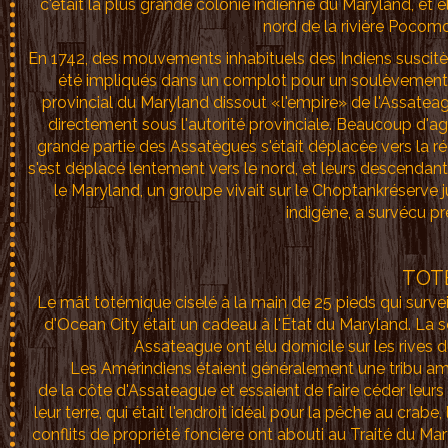
c'était la plus grande colonie indienne du Maryland, et e
nord de la rivière Pocomo
En 1742, des mouvements inhabituels des Indiens suscitère
été impliqués dans un complot pour un soulèvemen
provincial du Maryland dissout «l'empire» de l'Assateag
directement sous l'autorité provinciale. Beaucoup d'agit
grande partie des Assatègues s'était déplacée vers la r
s'est déplacé lentement vers le nord, et leurs descendan
le Maryland, un groupe vivait sur le Choptankréserve j
indigène, a survécu pr
TOT
Le mât totémique ciselé à la main de 25 pieds qui surveill
d'Ocean City était un cadeau à l'État du Maryland. La 
Assateague ont élu domicile sur les rives d
Les Amérindiens étaient généralement une tribu amicale
de la côte d'Assateague et essaient de faire céder leur
leur terre, qui était l'endroit idéal pour la pêche au crab
conflits de propriété foncière ont abouti au Traité du Mar