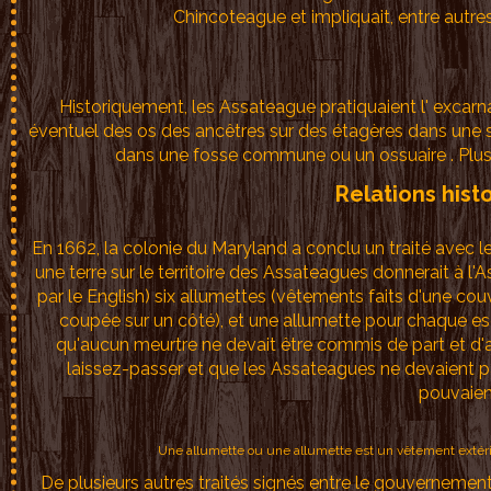
Chincoteague et impliquait, entre autre
Historiquement, les Assateague pratiquaient l' excarnat
éventuel des os des ancêtres sur des étagères dans une str
dans une fosse commune ou un ossuaire . Plusi
Relations his
En 1662, la colonie du Maryland a conclu un traité avec 
une terre sur le territoire des Assateagues donnerait à l
par le English) six allumettes (vêtements faits d'une cou
coupée sur un côté), et une allumette pour chaque escla
qu'aucun meurtre ne devait être commis de part et d'au
laissez-passer et que les Assateagues ne devaient 
pouvaient
Une allumette ou une allumette est un vêtement extérie
De plusieurs autres traités signés entre le gouvernement 