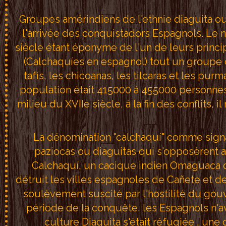
Groupes amérindiens de l'ethnie diaguita ou
l'arrivée des conquistadors Espagnols. Le 
siècle étant éponyme de l'un de leurs princ
(Calchaquíes en espagnol) tout un groupe d
tafís, les chicoanas, les tilcaras et les pur
population était 415000 à 455000 personnes,
milieu du XVIIe siècle, à la fin des conflits,
La dénomination "calchaquí" comme signa
paziocas ou diaguitas qui s'opposèrent 
Calchaquí, un cacique indien Omaguaca qu
détruit les villes espagnoles de Cañete et de
soulèvement suscité par l'hostilité du gou
période de la conquête, les Espagnols n'av
culture Diaguita s'était réfugiée , un