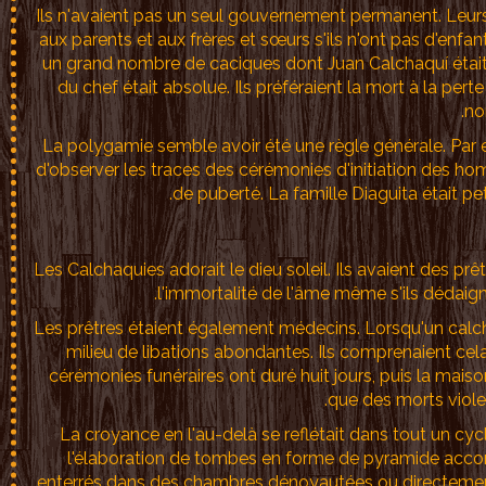
Ils n'avaient pas un seul gouvernement permanent. Leurs
aux parents et aux frères et sœurs s'ils n'ont pas d'enfants
un grand nombre de caciques dont Juan Calchaquí était le
du chef était absolue. Ils préféraient la mort à la perte
no
La polygamie semble avoir été une règle générale. Par ex
d'observer les traces des cérémonies d'initiation des hom
de puberté. La famille Diaguita était pe
Les Calchaquies adorait le dieu soleil. Ils avaient des pr
l'immortalité de l'âme même s'ils dédaig
Les prêtres étaient également médecins. Lorsqu'un calchaq
milieu de libations abondantes. Ils comprenaient ce
cérémonies funéraires ont duré huit jours, puis la mais
que des morts viole
La croyance en l'au-delà se reflétait dans tout un cycl
l'élaboration de tombes en forme de pyramide accom
enterrés dans des chambres dénoyautées ou directement d