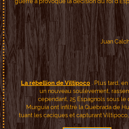
guerre a provoqué la décision du roi d'Es
La rébellion de Viltipoco
. Plus tard, e
un nouveau soulèvement, rassemb
cependant, 25 Espagnols sous le
Murguía ont infiltré la Quebrada de H
tuant les caciques et capturant Viltipoc