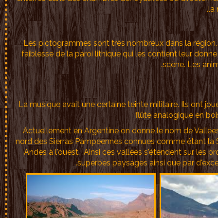
la
Les pictogrammes sont très nombreux dans la région. G
faiblesse de la paroi lithique qui les contient leur do
scène. Les ani
La musique avait une certaine teinte militaire. Ils ont joué
flûte analogique en bois, 
Actuellement en Argentine on donne le nom de Vallées C
nord des Sierras Pampéennes connues comme étant la Sierr
Andes à l'ouest. Ainsi ces vallées s'étendent sur les 
superbes paysages ainsi que par d'excel