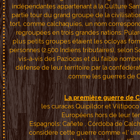
indépendantes appartenant à la Culture San
partie tour du grand groupe de la civilisati
tort, comme calchaquíes, un nom corresponda
regroupées en trois grandes nations: Pulare
plus petits groupes étaient les ocloyas for
personnes (2.500 Indiens tributaires), selon S
vis-à-vis des Paziocas et du faible nomb
défense de leur territoire par la confédér
comme les guerres de Ca
La première guerre de C
les curacas Quipildor et Viltipoco 
Européens hors de leur terri
Espagnols: Cañete , Córdoba de Calcha
considère cette guerre comme «l' une 