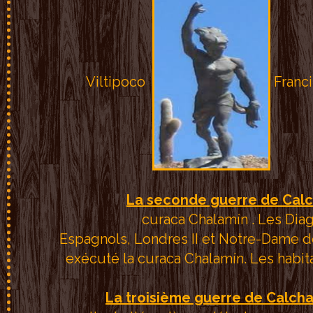
Franci
La seconde guerre de Cal
curaca Chalamín . Les Diagu
Espagnols, Londres II et Notre-Dame d
exécuté la curaca Chalamín. Les habita
La troisième guerre de Calch