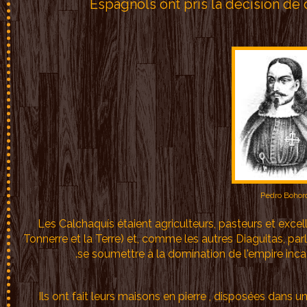
Espagnols ont pris la décision de 
Pedro Bohor
Les Calchaquís étaient agriculteurs, pasteurs et excellen
Tonnerre et la Terre) et, comme les autres Diaguitas, par
se soumettre à la domination de l'empire inca (
Ils ont fait leurs maisons en pierre , disposées dans 