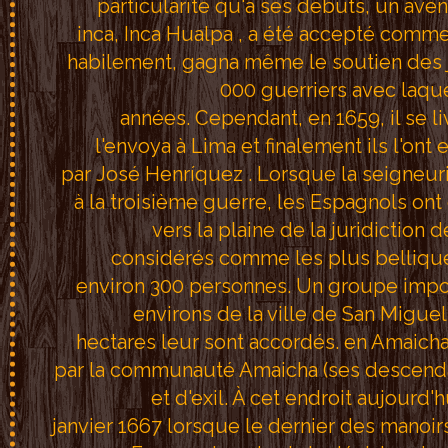
particularité qu'à ses débuts, un ave
inca, Inca Hualpa , a été accepté comm
habilement, gagna même le soutien des 
000 guerriers avec laque
années. Cependant, en 1659, il se l
l'envoya à Lima et finalement ils l'on
par José Henríquez . Lorsque la seigneuri
à la troisième guerre, les Espagnols on
vers la plaine de la juridictio
considérés comme les plus belliqueux
environ 300 personnes. Un groupe impor
environs de la ville de San Miguel
hectares leur sont accordés. en Amaicha 
par la communauté Amaicha (ses descendan
et d'exil. À cet endroit aujourd'h
janvier 1667 lorsque le dernier des manoirs