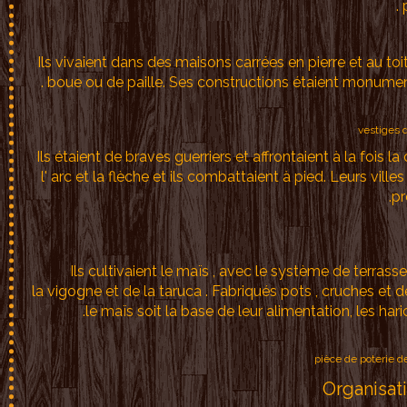
Ils vivaient dans des maisons carrées en pierre et au toi
boue ou de paille. Ses constructions étaient monumen
vestiges 
Ils étaient de braves guerriers et affrontaient à la fois
l' arc et la flèche et ils combattaient à pied. Leurs vil
pr
Ils cultivaient le maïs , avec le système de terrasse
la vigogne et de la taruca . Fabriqués pots , cruches et des 
le maïs soit la base de leur alimentation, les har
pièce de poterie d
Organisati