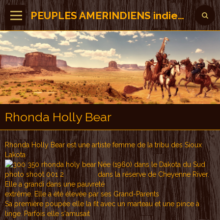
PEUPLES AMERINDIENS indiens des Amérique
Rhonda Holly Bear
Rhonda Holly Bear est une artiste femme de la tribu des Sioux
Lakota
Née (1960) dans le Dakota du Sud
dans la réserve de Cheyenne River.
Elle a grandi dans une pauvreté
extrême. Elle a été élevée par ses Grand-Parents
Sa première poupée elle la fit avec un marteau et une pince à
linge. Parfois elle s'amusait