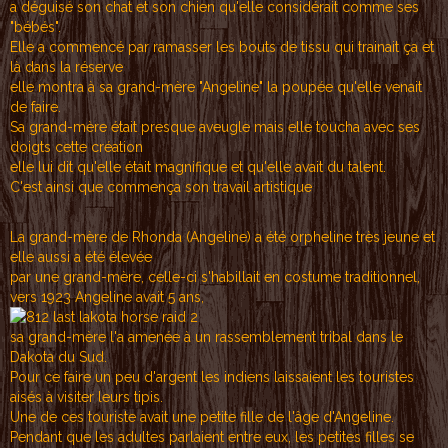
a déguisé son chat et son chien qu'elle considérait comme ses
"bébés".
Elle a commencé par ramasser les bouts de tissu qui trainait ça et
là dans la réserve
elle montra à sa grand-mère "Angeline" la poupée qu'elle venait
de faire.
Sa grand-mère était presque aveugle mais elle toucha avec ses
doigts cette création
elle lui dit qu'elle était magnifique et qu'elle avait du talent.
C'est ainsi que commença son travail artistique
La grand-mère de Rhonda (Angeline) a été orpheline très jeune et
elle aussi a été élevée
par une grand-mère, celle-ci s'habillait en costume traditionnel,
vers 1923 Angeline avait 5 ans,
sa grand-mère l'a amenée à un rassemblement tribal dans le
Dakota du Sud.
Pour ce faire un peu d'argent les indiens laissaient les touristes
aisés à visiter leurs tipis.
Une de ces touriste avait une petite fille de l'âge d'Angeline.
Pendant que les adultes parlaient entre eux, les petites filles se