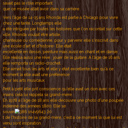
savait pas le rôle important
que ce musée allait avoir dans sa carrière.
Vers l'âge de 14-15 ans Rhonda est partie à Chicago pour vivre
chez une tante. Longtemps elle
a été intriguée par toutes les histoires que l'on racontait sur cette
ville. Rhonda voulait être artiste,
chanteuse ou comédienne, pour y parvenir elle s'inscrivit dans
une école d'art et d'histoire- Elle était
excellente en dessin, peinture mais aussi en chant et en danse.
Elle réalisa aussi une rêve : jouer de la guitare. A l'âge de 16 ans
elle remporta un radio-crochet.
Elle aimait tous les arts et elle y était excellente bien qu'à ce
moment la elle avait une préférence
pour les arts musicaux.
Petit à petit elle prit conscience qu'elle avait un don avec ces
mains cela lui rappela sa grand-mère.
En 1978 à l'âge de 18 ans elle découvre une photo d'une poupée
indienne des années 1800. Elle se
souvin
t de l'histoire de sa grand-mère, c'est à ce moment là que lui est
venu sont inspiration.