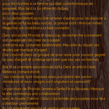
pour les montrer à sa femme qui était collectionneuse de
poupées. Plus tard ils lui offrire 80 dollars
pour deux poupées.
Ils lui demandèrent aussi d'en amener d'autres pour les exposer à
la galerie ce fut au beau succès, la presse dont l'Amrican Indian
Magazine ont contribué à la faire connaitre.
Dans son école Rhonda fit beaucoup de recherche concernant
son peuple afin de créer de poupée
conforme aux costumes traditionnels. Mais elle du stoper ses
études par manque d'argent.
Elle s'inscrivit dans un groupe de pow-wow pour pouvoir gagner
un peu d'argent et continua tant bien que mal ses recherches.
Elle fit sa première exposition en 1984 Dans un article Davis,
Rebecca Romani écrivit :
"ses créations sont exquises elles possèdent des perles
miniatures et leurs visages sont singuliers et expressifs
"
Le parcours de Rhonda l'amena à Santa-Fe au Nouveau Mexique
là elle commença une collaboration
avec le musée Charron. Celui-ci lui acheta ses poupées pour leur
collection permanente
Ils ont également exposé et vendus ses poupées