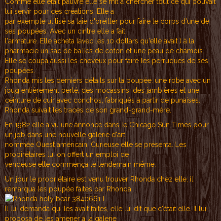
Comme elle était pauvre elle se mit à chercher tout ce qui pouvait
lui servir pour ces créations. Elle a
par exemple utilisé sa taie d'oreiller pour faire le corps d'une de
ses poupées. Avec un cintre elle a fait
l'armature. Elle acheta (avec les 10 dollars qu'elle avait ) à la
pharmacie un sac de balles de coton et une peau de chamois.
Elle se coupa aussi les cheveux pour faire les perruques de ses
poupées.
Rhonda mis les derniers détails sur la poupée: une robe avec un
joug entièrement perlé, des mocassins, des jambières et une
ceinture de cuir avec conchos, fabriqués à partir de punaises.
Rhonda suivait les traces de son grand-grand-mère.
En 1982 elle a vu une annonce dans le Chicago Sun Times pour
un job dans une nouvelle galerie d'art
nommée Ouest américain. Curieuse elle se présenta. Les
propirétaires lui on offert un emploi de
vendeuse elle commença le lendemain même.
Un jour le propriétaire est venu trouver Rhonda chez elle, il
remarqua les poupée faites par Rhonda.
Il lui demanda qui les avait faites, elle lui dit que c'était elle. Il lui
proposa de les amener à la galerie