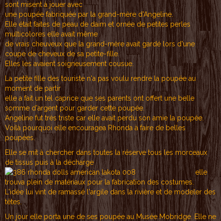
sont misent à jouer avec
une poupée fabriquée par la grand-mère d'Angeline.
Elle était faites de peau de daim et ornée de petites perles
multicolores elle avait même
de vrais cheuveux que la grand-mère avait gardé lors d'une
coupe de cheveux de sa petite-fille.
Elles les avaient soigneusement cousue.
La petite fille des touriste n'a pas voulu rendre la poupée au
moment de partir
elle a fait un tel caprice que ses parents ont offert une belle
somme d'argent pour garder cette poupée.
Angeline fut très triste car elle avait perdu son amie la poupée.
Voilà pourquoi elle encouragea Rhonda à faire de belles
poupées.
Elle se mit à chercher dans toutes la réserve tous les morceaux
de tissus puis à la décharge
elle
trouva plein de matériaux pour la fabrication des costumes.
L'idée lui vint de ramassé l'argile dans la rivière et de modeler des
têtes.
Un jour elle porta une de ses poupée au Musée Mobridge. Elle ne