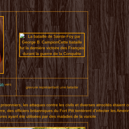
gh
vers
gravure représantant une bataille
s
pri
sonniers,
l
es att
aques c
o
ntre les
c
ivi
ls e
t divers
es
atroci
tés ét
ai
ent c
rre,
des
officier
s
britan
niques
du
Fort Pi
tt t
ent
è
rent d'in
f
ecter l
es Amé
ri
ure
s ayant é
t
é utilis
ées par
d
es malade
s d
e la v
ariole.