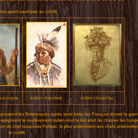
bus ayant participer au conflit
 muscogee
indien cherokee
indien chicachas
posaient les Britanniques après avoir battu les Français durant la guer
oignirent le soulèvement indien dont le but était de chasser les troupe
om du chef outaouais Pontiac, le plus prééminent des chefs amérindie
le conflit.