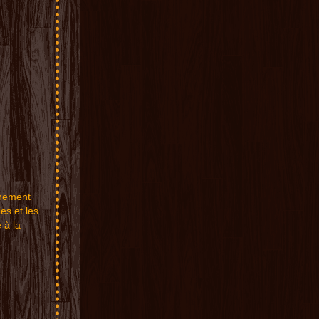
ne
ment
ies et
les
é
à la