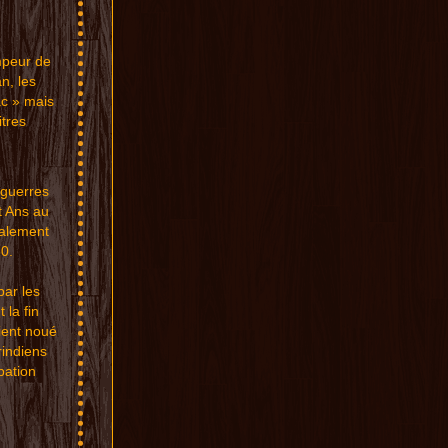
m
peu
r d
e
n, le
s
c »
mais
it
res
 guerres
 Ans au
alem
ent
60
.
pa
r
les
nt
la fi
n
ien
t no
u
é
i
ndien
s
pa
tion