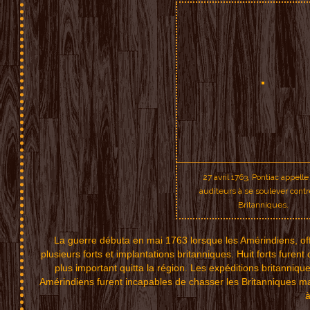
27 avril 1763, Pontiac appelle
auditeurs à se soulever contr
Britanniques.
La guerre débuta en mai 1763 lorsque les Amérindiens, of
plusieurs forts e
t implan
tations brita
nniques. Huit forts fu
rent 
p
lus important qui
tta l
a région. Les expédit
ions brit
annique
Amér
i
ndi
ens
furent i
nc
apables
de ch
as
ser les
Brit
anniq
ues
ma
à