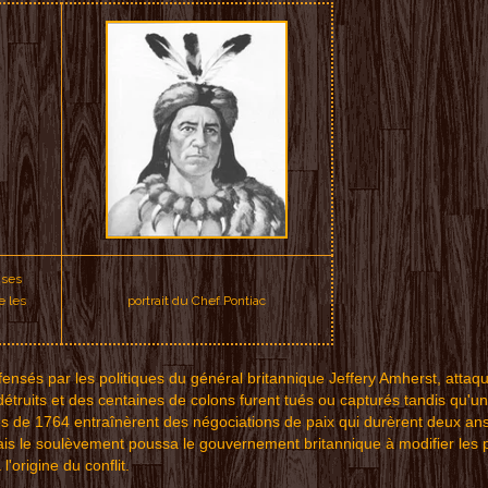
 ses
e les
portrait du Chef Pontiac
fensés p
ar les politiques du g
énér
al britannique Jef
fery Amherst, att
aq
détruits et des
centaines de
colons fu
rent tués ou capturés
tand
is qu'u
s de 1
764 entraînèrent des né
gociatio
ns de
pa
ix qui du
rè
rent d
eux an
is
le soul
èvemen
t p
oussa le
go
uverne
ment br
i
tanni
que
à mo
difi
er les 
 l'o
ri
gine du
conf
lit.