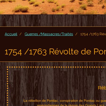
Accueil
Guerres /Massacres/Traités
1754 /1763 Rév
1754 /1763 Révolte de Po
Ré
La rébellion de Pontiac, conspiration de Pontiac ou gu
amérindiennes de la région des Grands Lacs, du