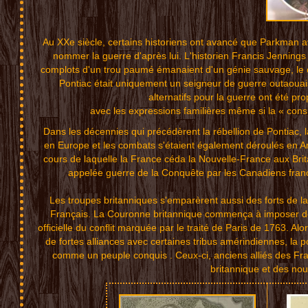
Au XXe s
iècle, certa
ins
historiens on
t avan
cé que Pa
rkman a
nomm
er l
a
guerr
e
d'ap
rès l
ui.
L'
his
tor
ien F
ra
ncis
Jenn
i
ngs
c
omp
lots
d
'un t
rou
pa
umé é
man
aie
nt
d'u
n gén
ie s
au
vage,
l
e 
P
ontiac
ét
ait
uniqu
e
ment
un se
i
gneur
de
guer
re ou
t
aouai
al
t
ernat
ifs p
o
ur la
gue
rre
ont é
t
é pro
avec l
es exp
res
sio
ns fam
i
lière
s mêm
e
si la
«
cons
Dans les décennies qui précéd
èrent la rébellio
n de Pontiac
, 
en Euro
pe et les combats s'étaient ég
alement
déroulés en 
cours de laquell
e la France céda la Nouvelle-Fr
ance aux Brit
appe
lée guerre de
la Conquête p
ar les C
anadi
ens fran
Les troup
es brita
nnique
s s'emparèren
t a
ussi des fo
rts de l
F
ra
nç
ais.
L
a Co
uronn
e
brit
an
niq
ue
co
m
menç
a à
im
poser
d
off
icie
l
le du
c
onfl
it ma
rquée
pa
r
le tra
i
té d
e Pa
r
is de
17
63.
A
lor
de
fo
rte
s allia
nces
ave
c c
ertain
es tr
ibus
a
mérind
i
enne
s, la
po
comm
e un
p
euple
c
onqu
is .
Ceux-
ci,
an
ciens
allié
s de
s
Fr
britan
niq
ue
et de
s
nou