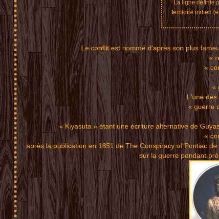
La ligne définie 
territoire indien 
Le conflit est nommé d'après so
n plus fameu
« r
« co
« 
L
'une des
« guerre 
« Kiyasuta » étant
une écriture
alternative de Guya
« co
aprè
s l
a publication
en 185
1 de The
Conspiracy of P
ontiac de
sur la gu
erre pendant pr
è