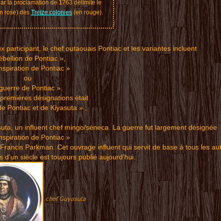
par la proclamation de 1763 délimite le
(en rose) des
Treize colonies
(en rouge).
x parti
cipant, le ch
ef outaouais Pontiac et les vari
antes
incluent
ébellion de Po
ntiac »,
nspiration
de Ponti
ac »
ou
guerre de Pontiac ».
premières désignations
était
de Pontiac e
t de
Kiyasuta » ;
suta, un influent chef mingo/séne
ca. La guerre
fut larg
ement
désignée
n
spi
ration de Po
ntiac »
 Fran
cis Parkm
an. C
et ouvrage inf
lue
nt qui servi
t de base à
tou
s les aut
s d'un siècle
est touj
ours p
ublié aujourd'
hui
.
chef Guyasuta