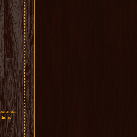
our
ante
s.
ndiens