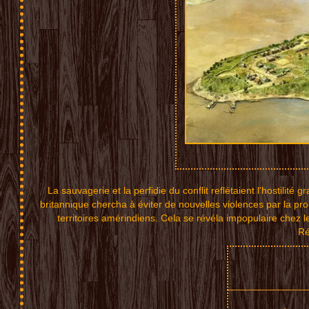
L
a sauvage
rie e
t la
perfidie
du confli
t refl
éta
ient l'ho
st
ilité g
r
b
rit
annique c
her
cha à
éviter d
e
nouvelle
s vio
lenc
es par la
pr
terr
itoires a
mé
rindien
s. Cela
s
e révéla
imp
opulai
re chez l
Ré