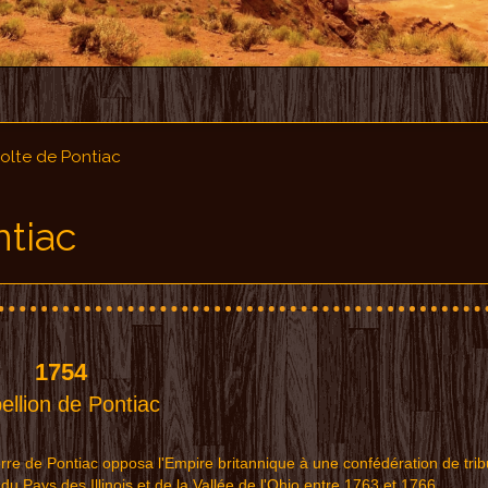
olte de Pontiac
ntiac
1754
b
e
ll
i
o
n
de
P
o
nt
i
ac
erre de Pontiac opposa l'Empire britannique à une confédération de trib
 Pays des Illinois et de la Vallée de l'Ohio entre 1763 et 1766.