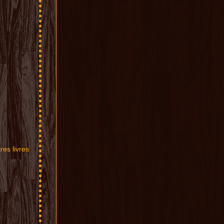
res l
ivres