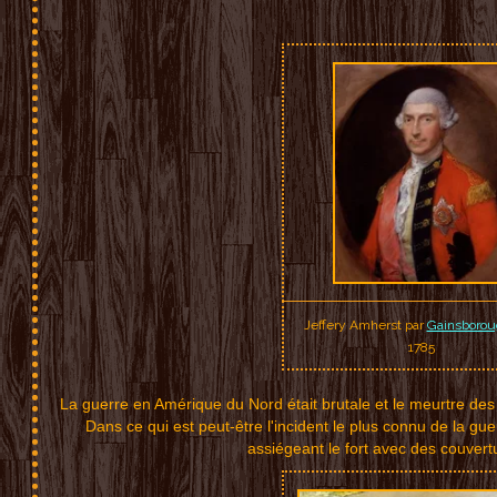
Jeffery Amherst par
Gainsborou
1785
La guerre en Am
érique
d
u Nord ét
ait
brut
ale et le
meurtre
de
Da
ns
ce qu
i
est pe
ut-êtr
e l
'inciden
t l
e plus
connu
d
e la
gue
as
sié
geant
le fort a
vec des c
ouver
t