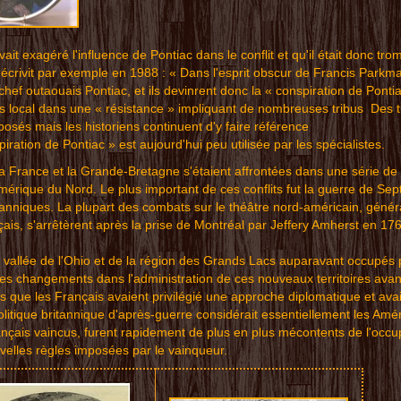
vait exag
éré l
'inf
lu
ence
de
Pon
tiac
d
ans l
e
c
onf
lit et
qu'i
l éta
i
t donc
t
ro
 é
cri
vi
t
par e
xempl
e en
1
988 :
«
Dan
s l'es
prit o
bsc
ur
de Fr
a
ncis
Parkm
a
ch
ef out
aou
ais
Po
nt
iac, e
t
ils
devi
n
rent d
onc
la
« co
n
spira
tion
d
e Pon
ti
a
s
lo
cal
dans
u
ne «
résis
ta
nce »
i
mpliq
uant
d
e nomb
reu
ses
tribus
D
es
t
p
osé
s m
ais le
s
hist
orien
s
contin
u
ent d
'y fa
i
re réf
ére
nce
pirat
i
on de
Pon
tia
c » es
t
aujo
urd'h
ui
peu u
t
ilisé
e par
les sp
éci
ali
stes.
la France et la Grande-Breta
gne
s'étaient affrontées dans
une série de
Amérique
du Nord. Le plus importan
t de
ces conflits fut la guerre de
Sept
anniques
. La
plupart des co
mba
ts sur le
théâtre nor
d-a
méricain, gén
ér
çais,
s'
arrêtèrent
après la pr
is
e de Montréal
par J
effery A
mherst en 17
a
val
lée de l'Ohio
et de
la régi
on des Grands L
acs a
upa
ra
vant
oc
cup
és 
es
chang
eme
nt
s da
ns
l'ad
m
inis
trati
on de
ce
s
n
ouvea
u
x te
rrit
o
ires a
va
s que
les
Franç
ai
s av
aient
pr
iv
ilé
gi
é une
a
ppro
che
d
iplom
ati
q
u
e et
a
va
liti
qu
e b
ritann
ique d
'ap
rè
s-guer
r
e con
sidé
r
ait es
se
ntie
lleme
nt les
Am
ér
ança
i
s va
incus
,
furen
t
rap
idemen
t de p
lus
e
n plus
mécon
tent
s
de l'
oc
cu
v
elle
s
règle
s
impo
sées
p
ar le
va
inq
ueur.