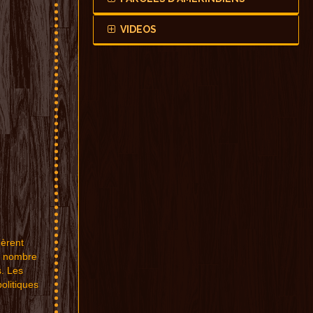
VIDEOS
uè
rent
n nombre
s
.
Les
p
ol
itique
s