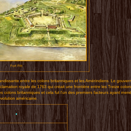
Fort Pitt
andiss
an
te entre
les
colon
s britann
iques et
les Am
éri
ndiens. L
e
gouver
oclama
tion r
oya
le de 176
3 q
ui cré
ait une
fr
ontière e
ntr
e les
Treize co
lon
e
s colons
brit
anniq
ues et ce
l
a fut l'
un des
pr
emiers fa
ct
eurs ay
ant men
vo
luti
on américaine.