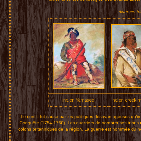
diverses tri
indien Yamasee
indien creek
Le conflit fut causé par les politiques désavantageuses qu'im
Conquête (1754-1760). Les guerriers de nombreuses tribus rej
colons britanniques de la région. La guerre est nommée du n