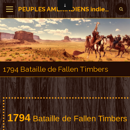
PEUPLES AMERINDIENS indiens des Amérique
1794 Bataille de Fallen Timbers
179
4
B
a
t
a
i
l
l
e
d
e
F
a
l
l
e
n
T
i
m
b
e
r
s