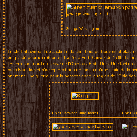
George Washington
Le chef Shawnee
Blue Ja
cket
et le che
f Le
nape Buckonga
helas
, e
ont pla
idé po
ur un r
etour au Trai
t
é de For
t St
anwix de 1
768
. Ils ont
le
s
terres au nor
d du fl
euve d
e l'Ohio aux
Ét
ats-Uni
s. U
ne faction
d
m
ais Blue J
acket
n'acce
p
terait rien d
e moins
qu'un
e limite de l
a
riv
ont mené une
guer
re pour l
a pos
session
de la région
de l'Oh
io des
Chief Shawnee Blue Jacket
Chief L