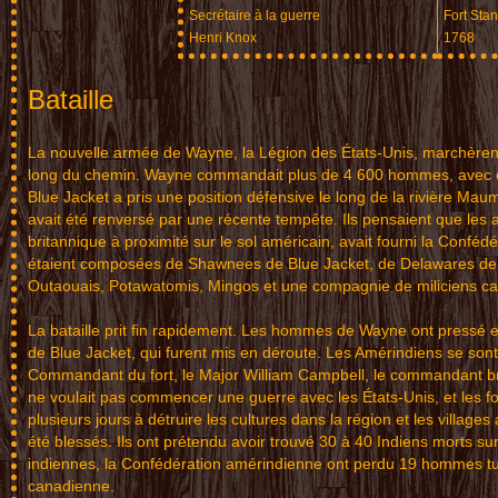
Secrétaire à la guerre
Fort Stan
Henri Knox
1768
Bataille
La
nouvelle armée
de Wayne, la Lég
ion des États-Un
is, marchèren
long du chemin
. Wayne commanda
it plus de 4 600
hommes, avec 
Blue Jacket a pris une position
défensive le lo
ng de la rivière
Maume
avait ét
é renversé par u
ne récente tempê
te. Ils pensaien
t que les 
britannique à p
roximité sur le
sol américain, a
vait fourni la Co
nfédé
étaient com
posées de Shawne
es de Blue Jacket
, de Delawares d
e
Outaouais
, Potawatomis, Mi
ngos et une comp
agnie de milicie
ns c
La bataille
prit fin rapidemen
t. Les hommes d
e Wayne on
t pres
sé e
de Blue
Ja
cket, qu
i fur
ent mis en d
érou
te. Les Amérindi
ens se
sont
Comman
dant du
fo
rt, le Major Wil
liam Cam
pbell, l
e commandant br
ne voul
ait pas co
mmence
r une guerre ave
c le
s États-Unis
, et
les f
plusi
eurs
jours à détruir
e les
cultures d
ans la région et
les villages
été bl
essés. I
ls ont prétendu
av
oir trou
vé 30
à 40 Indiens
mo
rts su
indie
nnes
, la Confédé
ratio
n amérind
i
enne ont perdu 1
9 hommes
tu
canadienne.