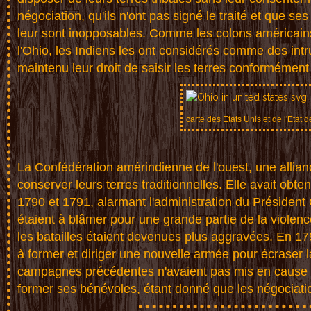
né
gociation
,
qu'ils
n'o
nt pa
s
signé le
tra
ité e
t que se
l
eur son
t i
noppo
s
ables. Co
mme l
es c
olons amé
r
icain
l
'Ohio,
les
Ind
i
ens les o
nt co
nsid
érés comm
e
des
int
r
ma
intenu
leu
r dro
i
t de sais
ir l
es te
rres conf
o
rméme
n
carte des Etats Unis et de l'Etat d
La Confédérat
ion amérindie
nne de l'oues
t, une allian
conserver leu
rs terres tra
ditionnelles.
Elle avait o
bten
1790 et 1
791, alarmant
l'administra
tion du Prési
dent
étaient à b
lâmer pour un
e grande part
ie de la viol
enc
les b
atailles étai
ent devenues
plus aggravée
s. En 17
à form
er et diriger
une nouvelle
armée pour é
craser l
c
ampagnes préc
édentes n'ava
ient pas mis
en cause 
f
ormer ses bén
évoles,
étant
donné que le
s n
égociati