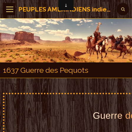
PEUPLES AMERINDIENS indiens des Amérique
1637 Guerre des Pequots
G
u
e
rr
e
d