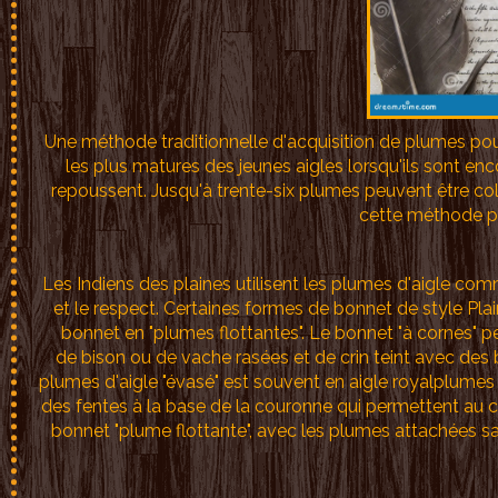
Une méthode traditionnelle d'acquisition de plumes pou
les plus matures des jeunes aigles lorsqu'ils sont enco
repoussent. Jusqu'à trente-six plumes peuvent être coll
cette méthode p
Les Indiens des plaines utilisent les plumes d'aigle comm
et le respect. Certaines formes de bonnet de style Plain
bonnet en "plumes flottantes". Le bonnet "à cornes" 
de bison ou de vache rasées et de crin teint avec de
plumes d'aigle "évasé" est souvent en aigle royalplumes 
des fentes à la base de la couronne qui permettent au c
bonnet "plume flottante", avec les plumes attachées sa