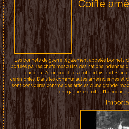
Coiffe am
Les bonnets de guerre (également appelés bonnets de g
portées par les chefs masculins des nations indiennes 
leur tribu . À l'origine, ils étaient parfois portés
cérémonies. Dans les communautés amérindiennes et des P
sont considérés comme des articles d'une grande import
ont gagné le droit et l'honneur gr
Importa