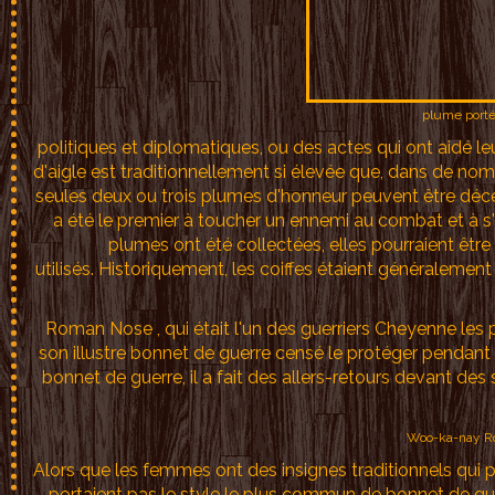
plume porté
politiques et diplomatiques, ou des actes qui ont aidé 
d'aigle est traditionnellement si élevée que, dans de no
seules deux ou trois plumes d'honneur peuvent être décer
a été le premier à toucher un ennemi au combat et à s
plumes ont été collectées, elles pourraient êtr
utilisés. Historiquement, les coiffes étaient généralement
Roman Nose , qui était l'un des guerriers Cheyenne les 
son illustre bonnet de guerre censé le protéger pendant
bonnet de guerre, il a fait des allers-retours devant des 
Woo-ka-nay Ro
Alors que les femmes ont des insignes traditionnels qui 
portaient pas le style le plus commun de bonnet de gu