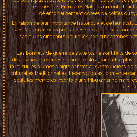
femmes des Premières Nations qui ont atteint 
cérémonieusement dotées de coiffes du ty
En raison de leur importance historique et de leur statut
sans l'autorisation expresse des chefs de tribus comme u
cas où les dirigeants politiques non autochtones ont 
Les bonnets de guerre de style plaine sont faits de plu
des plaines intérieures comme le plus grand et le plus pu
la loi sur les plumes d'aigle permet aux Amérindiens de co
culturelles traditionnelles. L'exemption est contenue dans
seuls les membres inscrits d'une tribu amérindienne r
posséde