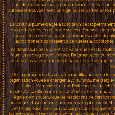
une tribu reconnue par le gouvernement fédéral sont l
autorisées trouvées avec un aigle ou ses parties en le
La loi sur la plume d'aigle a suscité un débat permanent 
d'aigle. Les débats ont porté sur les différences entre
fédéral et un concept racial , ethnique ou auto-identifi
autochtones s'opposaient à ce que les autochtones a
Les défenseurs de la loi ont fait valoir que c'est la seule
fournitures d'aigle sont limitées, l'augmentation du no
plumes plus rares et mettre en danger la vie de trop 
vo
Des arguments en faveur de la modification de la loi 
organisation vouée à changer la loi sur la plume d'aigle
Indiens d'Amérique et que l'exigence de l'inscript
tribale d'accueillir pleinement et d'inclure les non-auto
également soutenu que les restrictions de certificatio
personnes d'ascendance indienne, mais qui peuvent être 
liberté religieuse avec les rapaces préconise égalemen
les exigences d'inscription sont un préjugé racial, et qu