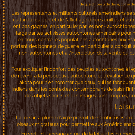
de g. à dr. peau de daim, corne de
Les représentants et militants culturels amérindiens se
culturelle du port et de l'affichage de ces coiffes et aut
ont pas gagnés, en particulier par les non- autochtone
large par les activistes autochtones américains pour 
en cours contre les populations autochtones aux État
portant des bonnets de guerre, en particulier, a conduit 
non-autochtones et à l'interdiction de la vente ou 
Pour expliquer l'inconfort des peuples autochtones à l'é
de revenir à la perspective autochtone et d'évaluer ce que
Lakota pour n'en nommer que deux, qui les fabriquent et
Indiens dans les contextes contemporains de saisir l'in
des objets sacrés et des images sont cooptés, co
Loi su
La loi sur la plume d'aigle prévoit de nombreuses exce
oiseaux migrateurs pour permettre aux Amérindiens de p
En vertu du langage actuel de la loi sur les plumes d